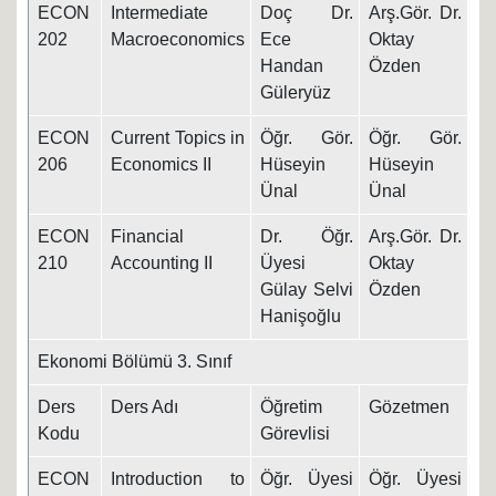
ECON
Intermediate
Doç Dr.
Arş.Gör. Dr.
7.
202
Macroeconomics
Ece
Oktay
Handan
Özden
Güleryüz
ECON
Current Topics in
Öğr. Gör.
Öğr. Gör.
10
206
Economics II
Hüseyin
Hüseyin
Ünal
Ünal
ECON
Financial
Dr. Öğr.
Arş.Gör. Dr.
9.
210
Accounting II
Üyesi
Oktay
Gülay Selvi
Özden
Hanişoğlu
Ekonomi Bölümü 3. Sınıf
Ders
Ders Adı
Öğretim
Gözetmen
Ta
Kodu
Görevlisi
ECON
Introduction to
Öğr. Üyesi
Öğr. Üyesi
10