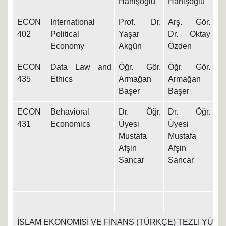
Hanişoğlu
Hanişoğlu
ECON
International
Prof. Dr.
Arş. Gör.
8.
402
Political
Yaşar
Dr. Oktay
Economy
Akgün
Özden
ECON
Data Law and
Öğr. Gör.
Öğr. Gör.
8.
435
Ethics
Armağan
Armağan
Başer
Başer
ECON
Behavioral
Dr. Öğr.
Dr. Öğr.
09
431
Economics
Üyesi
Üyesi
Mustafa
Mustafa
Afşin
Afşin
Sancar
Sancar
İSLAM EKONOMİSİ VE FİNANS (TÜRKÇE) TEZLİ YÜKS