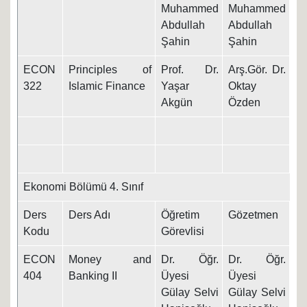
Muhammed
Muhammed
Abdullah
Abdullah
Şahin
Şahin
ECON
Principles of
Prof. Dr.
Arş.Gör. Dr.
10
322
Islamic Finance
Yaşar
Oktay
Akgün
Özden
Ekonomi Bölümü 4. Sınıf
Ders
Ders Adı
Öğretim
Gözetmen
Ta
Kodu
Görevlisi
ECON
Money and
Dr. Öğr.
Dr. Öğr.
09
404
Banking II
Üyesi
Üyesi
Gülay Selvi
Gülay Selvi