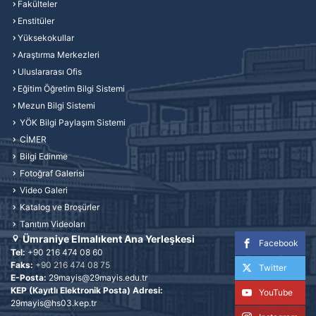
Fakülteler
Enstitüler
Yüksekokullar
Araştırma Merkezleri
Uluslararası Ofis
Eğitim Öğretim Bilgi Sistemi
Mezun Bilgi Sistemi
YÖK Bilgi Paylaşım Sistemi
CİMER
Bilgi Edinme
Fotoğraf Galerisi
Video Galeri
Katalog ve Broşürler
Tanıtım Videoları
Ümraniye Elmalıkent Ana Yerleşkesi
Facebook
Tel:
+90 216 474 08 60
Faks:
+90 216 474 08 75
Twitter
E-Posta:
29mayis@29mayis.edu.tr
KEP (Kayıtlı Elektronik Posta) Adresi:
YouTube
29mayis@hs03.kep.tr