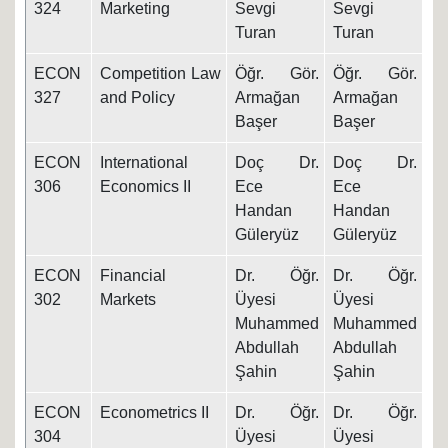
324
Marketing
Sevgi
Sevgi
Turan
Turan
ECON
Competition Law
Öğr. Gör.
Öğr. Gör.
09
327
and Policy
Armağan
Armağan
Başer
Başer
ECON
International
Doç Dr.
Doç Dr.
7.
306
Economics II
Ece
Ece
Handan
Handan
Güleryüz
Güleryüz
ECON
Financial
Dr. Öğr.
Dr. Öğr.
8.
302
Markets
Üyesi
Üyesi
Muhammed
Muhammed
Abdullah
Abdullah
Şahin
Şahin
ECON
Econometrics II
Dr. Öğr.
Dr. Öğr.
7.
304
Üyesi
Üyesi