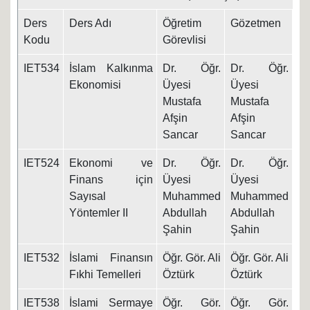
Ders
Ders Adı
Öğretim
Gözetmen
Ta
Kodu
Görevlisi
IET534
İslam Kalkınma
Dr. Öğr.
Dr. Öğr.
8.
Ekonomisi
Üyesi
Üyesi
Mustafa
Mustafa
Afşin
Afşin
Sancar
Sancar
IET524
Ekonomi ve
Dr. Öğr.
Dr. Öğr.
8.
Finans için
Üyesi
Üyesi
Sayısal
Muhammed
Muhammed
Yöntemler II
Abdullah
Abdullah
Şahin
Şahin
IET532
İslami Finansın
Öğr. Gör. Ali
Öğr. Gör. Ali
09
Fıkhi Temelleri
Öztürk
Öztürk
IET538
İslami Sermaye
Öğr. Gör.
Öğr. Gör.
09