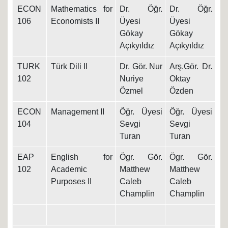
ECON
Mathematics for
Dr. Öğr.
Dr. Öğr.
9.
106
Economists II
Üyesi
Üyesi
Gökay
Gökay
Açıkyıldız
Açıkyıldız
TURK
Türk Dili II
Dr. Gör. Nur
Arş.Gör. Dr.
8.
102
Nuriye
Oktay
Özmel
Özden
ECON
Management II
Öğr. Üyesi
Öğr. Üyesi
8.
104
Sevgi
Sevgi
Turan
Turan
EAP
English for
Ögr. Gör.
Ögr. Gör.
11
102
Academic
Matthew
Matthew
Purposes II
Caleb
Caleb
Champlin
Champlin