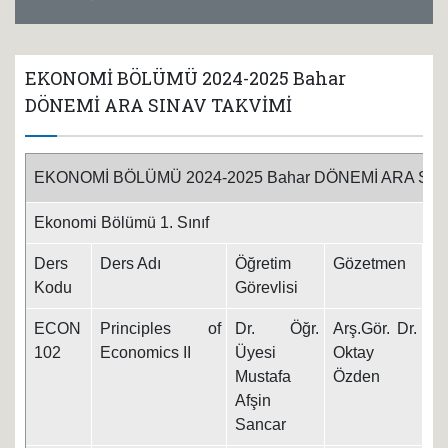
EKONOMİ BÖLÜMÜ 2024-2025 Bahar
DÖNEMİ ARA SINAV TAKVİMİ
EKONOMİ BÖLÜMÜ 2024-2025 Bahar DÖNEMİ ARA SIN
Ekonomi Bölümü 1. Sınıf
Ders
Ders Adı
Öğretim
Gözetmen
Ta
Kodu
Görevlisi
ECON
Principles of
Dr. Öğr.
Arş.Gör. Dr.
10
102
Economics II
Üyesi
Oktay
Mustafa
Özden
Afşin
Sancar