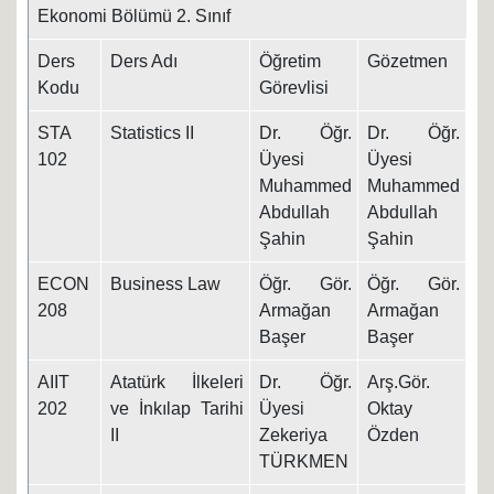
Ekonomi Bölümü 2. Sınıf
Ders
Ders Adı
Öğretim
Gözetmen
Ta
Kodu
Görevlisi
STA
Statistics II
Dr. Öğr.
Dr. Öğr.
7.
102
Üyesi
Üyesi
Muhammed
Muhammed
Abdullah
Abdullah
Şahin
Şahin
ECON
Business Law
Öğr. Gör.
Öğr. Gör.
8.
208
Armağan
Armağan
Başer
Başer
AIIT
Atatürk İlkeleri
Dr. Öğr.
Arş.Gör.
09
202
ve İnkılap Tarihi
Üyesi
Oktay
II
Zekeriya
Özden
TÜRKMEN