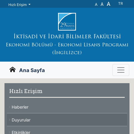
A
A
TR
A
Hızlı Erişim
İktisadi ve İdari Bilimler Fakültesi
Ekonomi Bölümü - Ekonomi Lisans Programı
(İngilizce)
Ana Sayfa
Hızlı Erişim
Haberler
Duyurular
Etkinlikler