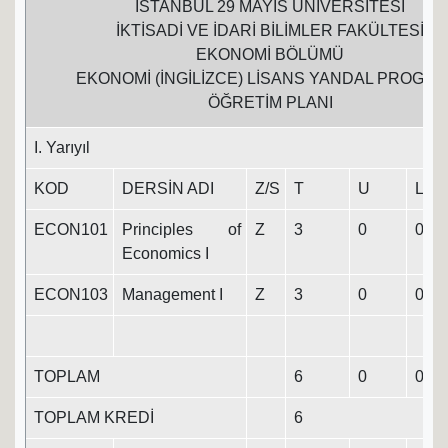
İSTANBUL 29 MAYIS ÜNİVERSİTESİ
İKTİSADİ VE İDARİ BİLİMLER FAKÜLTESİ
EKONOMİ BÖLÜMÜ
EKONOMİ (İNGİLİZCE) LİSANS YANDAL PROGRA
ÖĞRETİM PLANI
I. Yarıyıl
KOD
DERSİN ADI
Z/S
T
U
L
ECON101
Principles of
Z
3
0
0
3
Economics I
ECON103
Management I
Z
3
0
0
3
TOPLAM
6
0
0
6
TOPLAM KREDİ
6