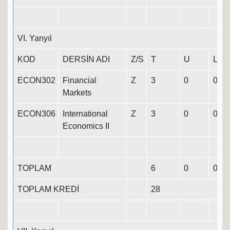
VI. Yarıyıl
KOD
DERSİN ADI
Z/S
T
U
L
ECON302
Financial
Z
3
0
0
3
Markets
ECON306
International
Z
3
0
0
3
Economics II
TOPLAM
6
0
0
6
TOPLAM KREDİ
28