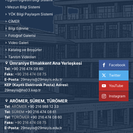
Mezun Bilgi Sistemi
YÖK Bilgi Paylaşım Sistemi
CİMER
Bilgi Edinme
Fotoğraf Galerisi
Video Galeri
Katalog ve Broşürler
Tanıtım Videoları
Ümraniye Elmalıkent Ana Yerleşkesi
Facebook
Tel:
+90 216 474 08 60
Faks:
+90 216 474 08 75
Twitter
E-Posta:
29mayis@29mayis.edu.tr
KEP (Kayıtlı Elektronik Posta) Adresi:
YouTube
29mayis@hs03.kep.tr
Instagram
ARÖMER, SÜREM, TÜRÖMER
Tel:
ARÖMER
+90 216 988 12 33
Tel:
SÜREM
+90 216 474 08 61
Tel:
TÜRÖMER
+90 216 474 08 60
Faks:
+90 216 474 08 75
E-Posta:
29mayis@29mayis.edu.tr