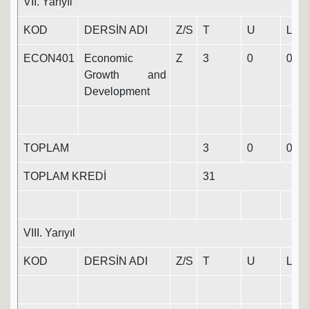
VII. Yarıyıl
KOD
DERSİN ADI
Z/S
T
U
L
ECON401
Economic
Z
3
0
0
3
Growth and
Development
TOPLAM
3
0
0
3
TOPLAM KREDİ
31
VIII. Yarıyıl
KOD
DERSİN ADI
Z/S
T
U
L