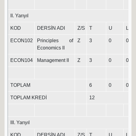
II. Yarıyıl
KOD
DERSİN ADI
Z/S
T
U
L
ECON102
Principles of
Z
3
0
0
3
Economics II
ECON104
Management II
Z
3
0
0
3
TOPLAM
6
0
0
6
TOPLAM KREDİ
12
III. Yarıyıl
KOD
DERSİN ADI
Z/S
T
U
L