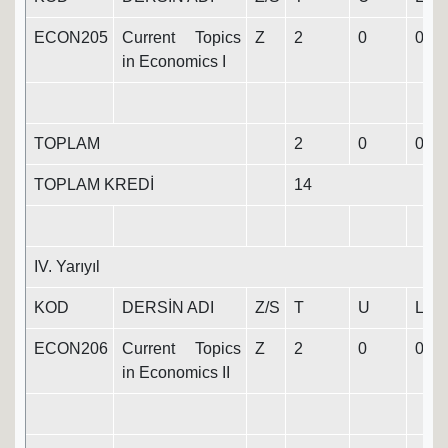
ECON205
Current Topics
Z
2
0
0
2
in Economics I
TOPLAM
2
0
0
2
TOPLAM KREDİ
14
IV. Yarıyıl
KOD
DERSİN ADI
Z/S
T
U
L
ECON206
Current Topics
Z
2
0
0
2
in Economics II