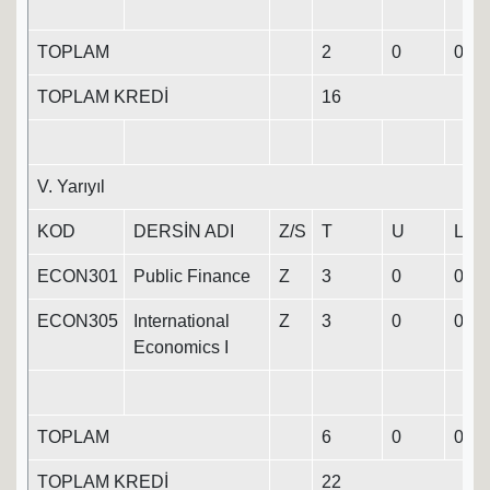
TOPLAM
2
0
0
2
TOPLAM KREDİ
16
V. Yarıyıl
KOD
DERSİN ADI
Z/S
T
U
L
ECON301
Public Finance
Z
3
0
0
3
ECON305
International
Z
3
0
0
3
Economics I
TOPLAM
6
0
0
6
TOPLAM KREDİ
22